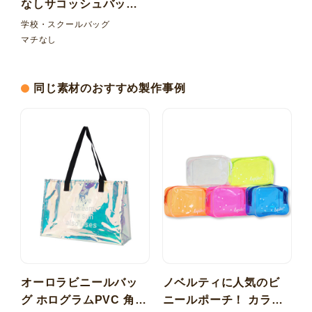
なしサコッシュバッグ
コットン紐 ドットボタ
学校・スクールバッグ
ン
マチなし
同じ素材のおすすめ製作事例
オーロラビニールバッ
ノベルティに人気のビ
グ ホログラムPVC 角底
ニールポーチ！ カラー