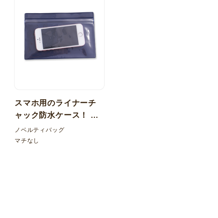
スマホ用のライナーチ
ャック防水ケース！ 透
明+カラー塩ビ マチなし
ノベルティバッグ
マチなし