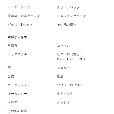
ポーチ・ケース
スポーツバッグ
展示会・営業用バッグ
ショッピングバッグ
グッズ・Tシャツ
その他の用途
素材から探す
不織布
コットン
ポリエステル
ビニール（塩ビ・
PVC・EVA・TPU）
麻
フェルト
合皮
紙袋
ポリエチレン
ワリフ（PPクロス）
オーガンジー
タイベック
ベロア
メッシュ
その他の素材