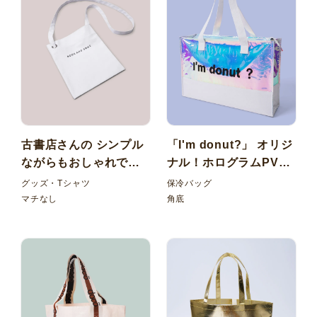
古書店さんの シンプル
「I'm donut?」 オリジ
ながらもおしゃれで実
ナル！ホログラムPVC×
用的な コットン8オン
コットンのスタイリッ
グッズ・Tシャツ
保冷バッグ
スマチなしサコッシュ
シュな角底保冷バッグ
マチなし
角底