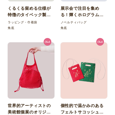
くるくる留める仕様が
展示会で注目を集め
特徴のタイベック製パ
る！輝くホログラム
ッケージバッグ
PVC角底バッグ
ラッピング・巾着袋
ノベルティバッグ
角底
角底
世界的アーティストの
個性的で温かみのある
美術館個展のオリジナ
フェルトサコッシュ！