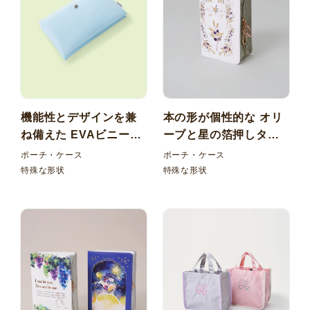
機能性とデザインを兼
本の形が個性的な オリ
ね備えた EVAビニール
ーブと星の箔押しタイ
マスクケース
ベック本型小物いれ
ポーチ・ケース
ポーチ・ケース
特殊な形状
特殊な形状