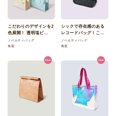
こだわりのデザインを2
シックで存在感のある
色展開！ 透明塩ビ
レコードバッグ！こだ
（PVC）角底バッグ+サ
わりのオリジナル合皮
ノベルティバッグ
ノベルティバッグ
テンオーガンジー 二重
角底バッグ 小判抜き
角底
角底
船底巾着袋