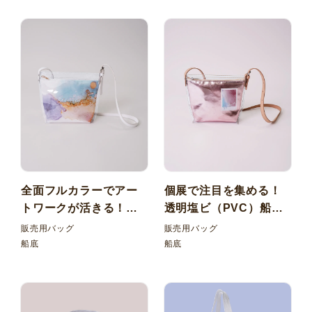
全面フルカラーでアー
個展で注目を集める！
トワークが活きる！透
透明塩ビ（PVC）船底
明塩ビ（PVC）船底ポ
ポシェット＋合皮船底
販売用バッグ
販売用バッグ
シェット＋ポリエステ
ポーチのアートな
船底
船底
ル船底ポーチの2WAY
2WAYバッグ
バッグ