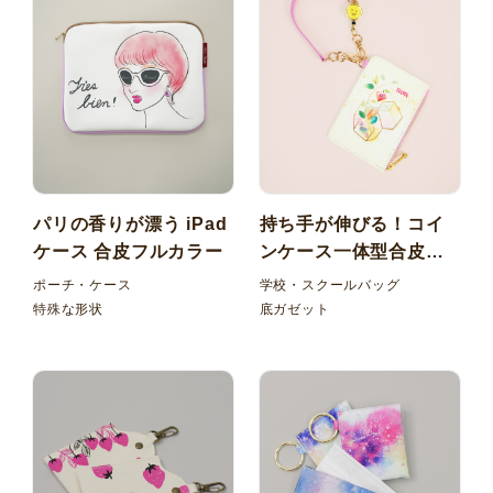
パリの香りが漂う iPad
持ち手が伸びる！コイ
ケース 合皮フルカラー
ンケース一体型合皮パ
スケース
ポーチ・ケース
学校・スクールバッグ
特殊な形状
底ガゼット