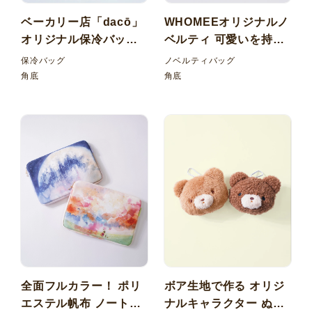
ベーカリー店「dacō」
WHOMEEオリジナルノ
オリジナル保冷バッグ
ベルティ 可愛いを持ち
カラー塩ビ（PVC）×ホ
歩く！カラー塩ビ
保冷バッグ
ノベルティバッグ
ログラムPVCの2層仕立
（PVC）ミニポーチ
角底
角底
て！
全面フルカラー！ ポリ
ボア生地で作る オリジ
エステル帆布 ノートパ
ナルキャラクター ぬい