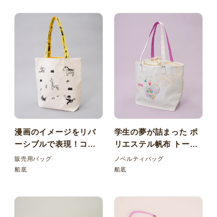
漫画のイメージをリバ
学生の夢が詰まった ポ
ーシブルで表現！コッ
リエステル帆布 トート
トン＋ポリエステルリ
バッグ
販売用バッグ
ノベルティバッグ
バーシブル トートバッ
船底
船底
グ