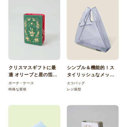
クリスマスギフトに最
シンプル＆機能的！ス
適 オリーブと星の箔が
タイリッシュなメッシ
光る 本型小物入れ
ュ素材のエコバッグ
ポーチ・ケース
エコバッグ
特殊な形状
レジ袋型