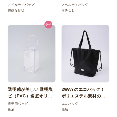
ルグッズ！赤が映える
イラストレーターの個
ノベルティバッグ
ノベルティバッグ
コットンメッシュ＆巾
展記念ノベルティ
特殊な形状
マチなし
着バッグ
透明感が美しい 透明塩
2WAYのエコバッグ！
ビ（PVC）角底オリジ
ポリエステル素材の持
ナルフラワーバッグ
ち手付きの両ひもショ
販売用バッグ
エコバッグ
ルダーバッグ
角底
船底