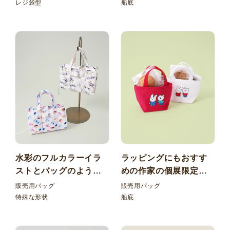
りたたみレジ袋型エコ
フ船底トートバッグ
レジ袋型
船底
バッグ ゴムストラップ
付き
水彩のフルカラーイラ
ラッピングにもおすす
ストとバッグのような
めの作家の個展限定オ
シルエットが可愛い オ
リジナルグッズ コット
販売用バッグ
販売用バッグ
リジナルブックカバー
ン20オンスミニミニ船
特殊な形状
船底
底トートバッグ