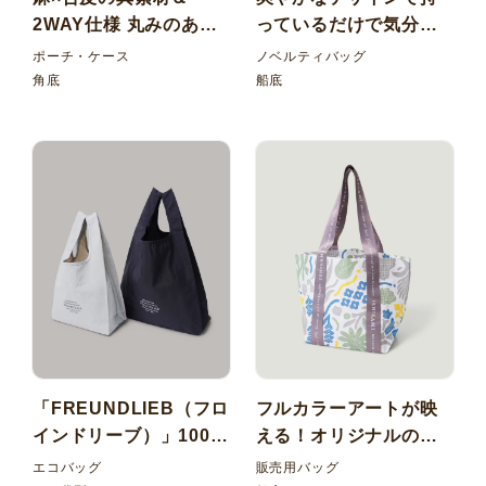
2WAY仕様 丸みのある
っているだけで気分が
フォルムが可愛い麻角
上がる！メッシュトー
ポーチ・ケース
ノベルティバッグ
底バッグと合皮ポーチ
トバッグ
角底
船底
のセット
「FREUNDLIEB（フロ
フルカラーアートが映
インドリーブ）」100周
える！オリジナルのミ
年記念の ナイロン製折
ュージアムグッズ ワリ
エコバッグ
販売用バッグ