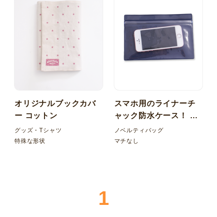
オリジナルブックカバ
スマホ用のライナーチ
ー コットン
ャック防水ケース！ 透
明+カラー塩ビ マチな
グッズ・Tシャツ
ノベルティバッグ
し
特殊な形状
マチなし
1