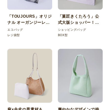
「TOUJOURS」オリジ
「菓匠きくたろう」公
ナル オーガンジーレジ
式大版ショッパー！高
袋型バッグ
級感と実用性が嬉しい
エコバッグ
ショッピングバッグ
ワリフBOX型バッグ フ
レジ袋型
BOX型
ァスナー付き
麻×合皮の異素材＆
爽やかなデザインで持