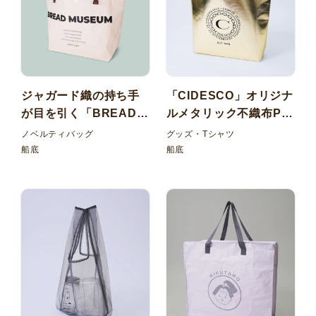
ジャガード織の持ち手
「CIDESCO」オリジナ
が目を引く「BREAD
ルメタリック不織布PP
MUSEUM」のおしゃれ
船底バッグ
ノベルティバッグ
グッズ・Tシャツ
で丈夫なワリフ船底バ
船底
船底
ッグ