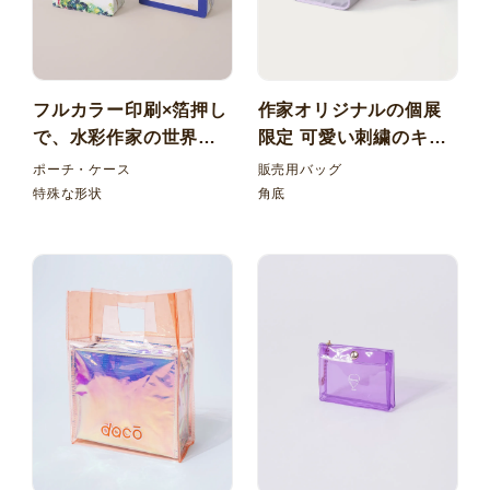
フルカラー印刷×箔押し
作家オリジナルの個展
で、水彩作家の世界観
限定 可愛い刺繍のキャ
を表現！個展限定の合
ラクターがポイントの
ポーチ・ケース
販売用バッグ
皮本型ポーチ小物入れ
ナイロンランチバッグ
特殊な形状
角底