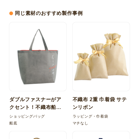
同じ素材のおすすめ製作事例
ダブルファスナーがア
不織布 2重 巾着袋 サテ
クセント！不織布船底
ンリボン
バッグ 内ポケット
ショッピングバッグ
ラッピング・巾着袋
船底
マチなし