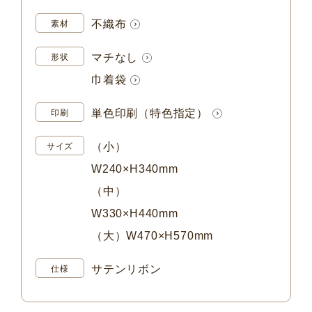
不織布
素材
マチなし
形状
巾着袋
単色印刷（特色指定）
印刷
（小）
サイズ
W240×H340mm
（中）
W330×H440mm
（大）W470×H570mm
サテンリボン
仕様