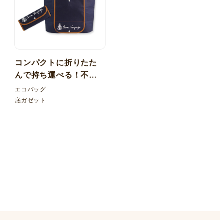
コンパクトに折りたた
んで持ち運べる！不織
布折りたたみバッグ フ
エコバッグ
ラップ外ポケット
底ガゼット