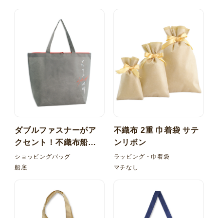
ダブルファスナーがア
不織布 2重 巾着袋 サテ
クセント！不織布船底
ンリボン
バッグ 内ポケット
ショッピングバッグ
ラッピング・巾着袋
船底
マチなし