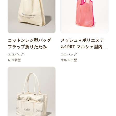
コットンレジ型バッグ
メッシュ＋ポリエステ
フラップ折りたたみ
ル190T マルシェ型内ポ
ケット折りたたみエコ
エコバッグ
エコバッグ
バッグ
レジ袋型
マルシェ型