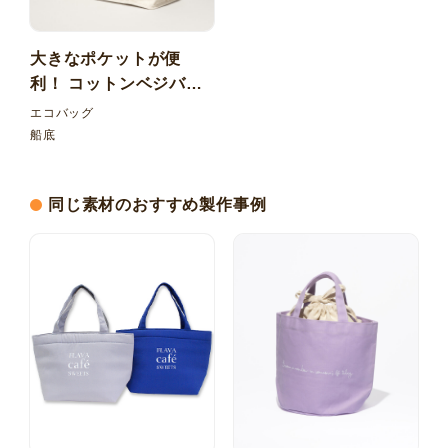
大きなポケットが便
利！ コットンベジバッ
グ
エコバッグ
船底
同じ素材のおすすめ製作事例