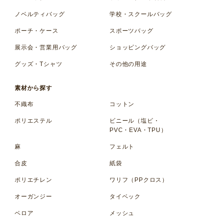
ノベルティバッグ
学校・スクールバッグ
ポーチ・ケース
スポーツバッグ
展示会・営業用バッグ
ショッピングバッグ
グッズ・Tシャツ
その他の用途
素材から探す
不織布
コットン
ポリエステル
ビニール（塩ビ・
PVC・EVA・TPU）
麻
フェルト
合皮
紙袋
ポリエチレン
ワリフ（PPクロス）
オーガンジー
タイベック
ベロア
メッシュ