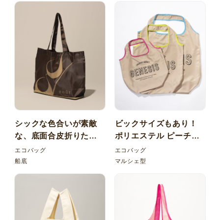
シックな色合いが素敵
ビックサイズもあり！
な、底面合皮折りたた
ポリエステル ピーチス
みエコバッグ
キン エコバッグ ゴムバ
エコバッグ
エコバッグ
ンド
船底
マルシェ型