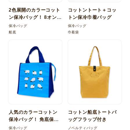
2色展開のカラーコット
コットントート＋コッ
ン保冷バッグ！ 8オンス
トン保冷巾着バッグ
カラー 船底保冷バッグ
保冷バッグ
保冷バッグ
船底
巾着袋
人気のカラーコットン
コットン船底トートバ
保冷バッグ！ 角底保冷
ッグフラップ付き
バッグ
保冷バッグ
ノベルティバッグ