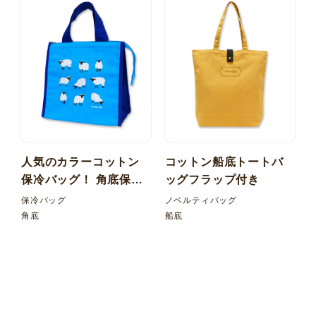
人気のカラーコットン
コットン船底トートバ
保冷バッグ！ 角底保冷
ッグフラップ付き
バッグ
保冷バッグ
ノベルティバッグ
角底
船底