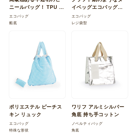
ニールバッグ！ TPU 梨
イベッグエコバッグ！
地 マルシェ型バッグ
レジ型 内ポケット折り
エコバッグ
エコバッグ
たたみ
船底
レジ袋型
ポリエステル ピーチス
ワリフ アルミシルバー
キン リュック
角底 持ち手コットン
エコバッグ
ノベルティバッグ
特殊な形状
角底