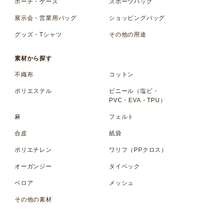
ポーチ・ケース
スポーツバッグ
展示会・営業用バッグ
ショッピングバッグ
グッズ・Tシャツ
その他の用途
素材から探す
不織布
コットン
ポリエステル
ビニール（塩ビ・
PVC・EVA・TPU）
麻
フェルト
合皮
紙袋
ポリエチレン
ワリフ（PPクロス）
オーガンジー
タイベック
ベロア
メッシュ
その他の素材