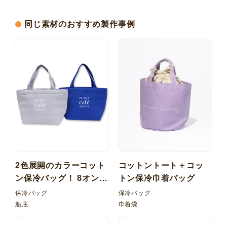
同じ素材のおすすめ製作事例
2色展開のカラーコット
コットントート＋コッ
ン保冷バッグ！ 8オンス
トン保冷巾着バッグ
カラー 船底保冷バッグ
保冷バッグ
保冷バッグ
船底
巾着袋