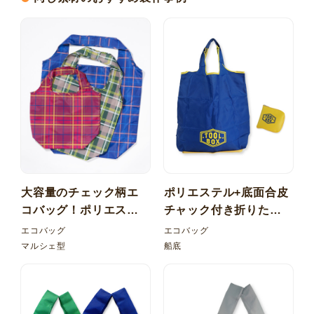
大容量のチェック柄エ
ポリエステル+底面合皮
コバッグ！ポリエステ
チャック付き折りたた
ル ゴムバンド
みエコバッグ
エコバッグ
エコバッグ
マルシェ型
船底