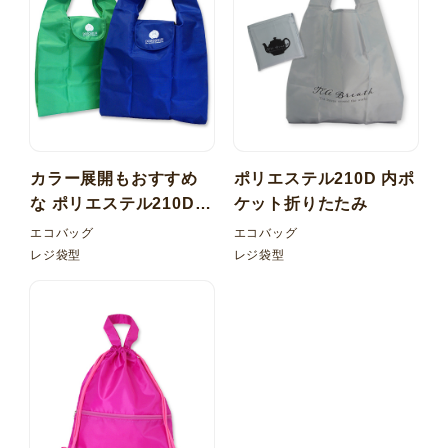
カラー展開もおすすめ
ポリエステル210D 内ポ
な ポリエステル210D
ケット折りたたみ
エコバッグ フラップ 折
エコバッグ
エコバッグ
りたたみ
レジ袋型
レジ袋型