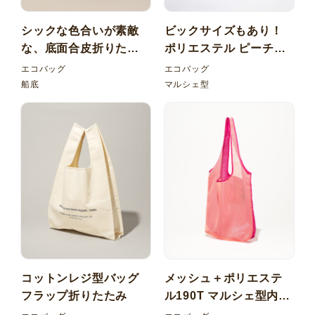
シックな色合いが素敵
ビックサイズもあり！
な、底面合皮折りたた
ポリエステル ピーチス
みエコバッグ
キン エコバッグ ゴムバ
エコバッグ
エコバッグ
ンド
船底
マルシェ型
コットンレジ型バッグ
メッシュ＋ポリエステ
フラップ折りたたみ
ル190T マルシェ型内ポ
ケット折りたたみエコ