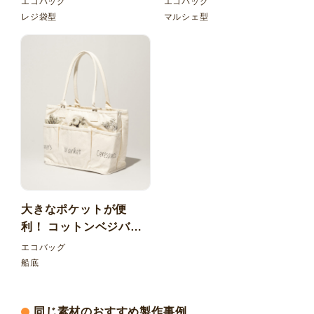
エコバッグ
エコバッグ
バッグ
レジ袋型
マルシェ型
大きなポケットが便
利！ コットンベジバッ
グ
エコバッグ
船底
同じ素材のおすすめ製作事例