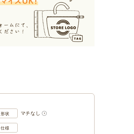
マチなし
形状
仕様