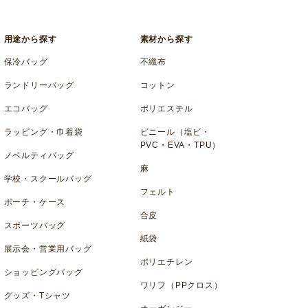
用途から探す
素材から探す
保冷バッグ
不織布
ランドリーバッグ
コットン
エコバッグ
ポリエステル
ラッピング・巾着袋
ビニール（塩ビ・
PVC・EVA・TPU）
ノベルティバッグ
麻
学校・スクールバッグ
フェルト
ポーチ・ケース
合皮
スポーツバッグ
紙袋
展示会・営業用バッグ
ポリエチレン
ショッピングバッグ
ワリフ（PPクロス）
グッズ・Tシャツ