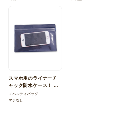
スマホ用のライナーチ
ャック防水ケース！ 透
明+カラー塩ビ マチなし
ノベルティバッグ
マチなし