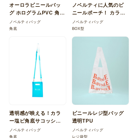
オーロラビニールバッ
ノベルティに人気のビ
グ ホログラムPVC 角底
ニールポーチ！ カラー
持ち手 PPベルト
塩ビ（PVC） BOX型ポ
ノベルティバッグ
ノベルティバッグ
ーチ
角底
BOX型
透明感が映える！カラ
ビニールレジ型バッグ
ー塩ビ角底サコッシュ
透明TPU
バッグ
ノベルティバッグ
ノベルティバッグ
角底
レジ袋型