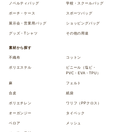
ノベルティバッグ
学校・スクールバッグ
ポーチ・ケース
スポーツバッグ
展示会・営業用バッグ
ショッピングバッグ
グッズ・Tシャツ
その他の用途
素材から探す
不織布
コットン
ポリエステル
ビニール（塩ビ・
PVC・EVA・TPU）
麻
フェルト
合皮
紙袋
ポリエチレン
ワリフ（PPクロス）
オーガンジー
タイベック
ベロア
メッシュ