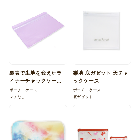
裏表で生地を変えたラ
梨地 底ガゼット 天チャ
イナーチャックケー
ックケース
ス！塩ビ（PVC）マチ
ポーチ・ケース
ポーチ・ケース
なし
マチなし
底ガゼット