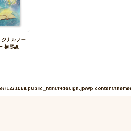
リジナルノー
ー 横罫線
ツ
e/r1331069/public_html/f4design.jp/wp-content/theme