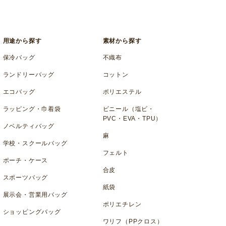
用途から探す
素材から探す
保冷バッグ
不織布
ランドリーバッグ
コットン
エコバッグ
ポリエステル
ラッピング・巾着袋
ビニール（塩ビ・
PVC・EVA・TPU）
ノベルティバッグ
麻
学校・スクールバッグ
フェルト
ポーチ・ケース
合皮
スポーツバッグ
紙袋
展示会・営業用バッグ
ポリエチレン
ショッピングバッグ
ワリフ（PPクロス）