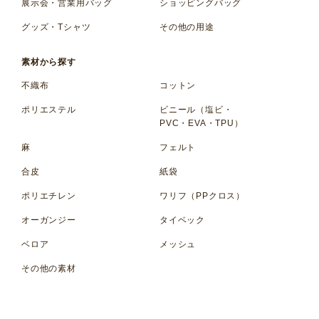
展示会・営業用バッグ
ショッピングバッグ
グッズ・Tシャツ
その他の用途
素材から探す
不織布
コットン
ポリエステル
ビニール（塩ビ・
PVC・EVA・TPU）
麻
フェルト
合皮
紙袋
ポリエチレン
ワリフ（PPクロス）
オーガンジー
タイベック
ベロア
メッシュ
その他の素材