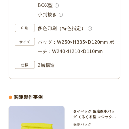
BOX型
小判抜き
多色印刷（特色指定）
印刷
バッグ：W250×H335×D120mm ポ
サイズ
ーチ：W240×H210×D110mm
2層構造
仕様
関連製作事例
タイベック 角底保冷バッ
グ くるくる型 マジックテ
ープ
保冷バッグ