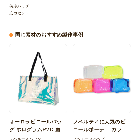
保冷バッグ
底ガゼット
同じ素材のおすすめ製作事例
オーロラビニールバッ
ノベルティに人気のビ
グ ホログラムPVC 角底
ニールポーチ！ カラー
持ち手 PPベルト
塩ビ（PVC） BOX型ポ
ノベルティバッグ
ノベルティバッグ