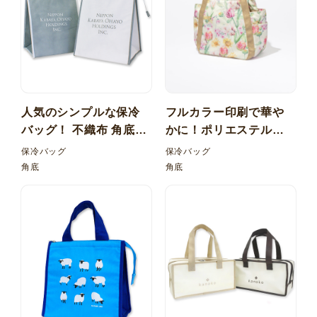
人気のシンプルな保冷
フルカラー印刷で華や
バッグ！ 不織布 角底保
かに！ポリエステル帆
冷バッグ
布 保冷バッグ
保冷バッグ
保冷バッグ
角底
角底