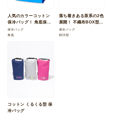
人気のカラーコットン
落ち着きある茶系の2色
保冷バッグ！ 角底保冷
展開！ 不織布BOX型保
バッグ
冷バッグ
保冷バッグ
保冷バッグ
角底
BOX型
コットン くるくる型 保
冷バッグ