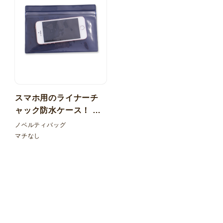
スマホ用のライナーチ
ャック防水ケース！ 透
明+カラー塩ビ マチなし
ノベルティバッグ
マチなし