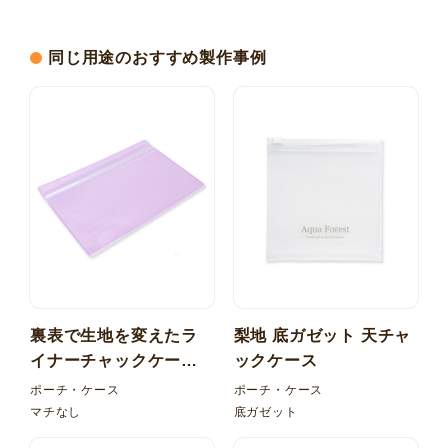
同じ用途のおすすめ製作事例
裏表で生地を変えたラ
梨地 底ガゼット 天チャ
イナーチャックケー
ックケース
ス！塩ビ（PVC）マチ
ポーチ・ケース
ポーチ・ケース
なし
マチなし
底ガゼット