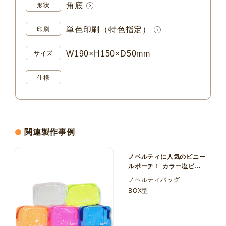
角底
形状
単色印刷（特色指定）
印刷
W190×H150×D50mm
サイズ
仕様
関連製作事例
ノベルティに人気のビニー
ルポーチ！ カラー塩ビ
（PVC） BOX型ポーチ
ノベルティバッグ
BOX型