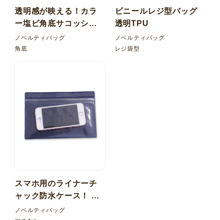
透明感が映える！カラ
ビニールレジ型バッグ
ー塩ビ角底サコッシュ
透明TPU
バッグ
ノベルティバッグ
ノベルティバッグ
角底
レジ袋型
スマホ用のライナーチ
ャック防水ケース！ 透
明+カラー塩ビ マチなし
ノベルティバッグ