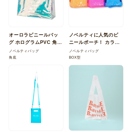
オーロラビニールバッ
ノベルティに人気のビ
グ ホログラムPVC 角底
ニールポーチ！ カラー
持ち手 PPベルト
塩ビ（PVC） BOX型ポ
ノベルティバッグ
ノベルティバッグ
ーチ
角底
BOX型