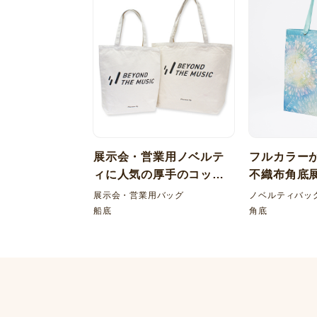
展示会・営業用ノベルテ
フルカラーが美
ィに人気の厚手のコット
不織布角底
ン12オンス船底トートバ
グ
展示会・営業用バッグ
ノベルティバッ
ッグ
船底
角底