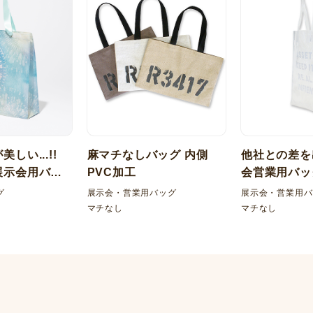
しい...!!
麻マチなしバッグ 内側
他社との差を
展示会用バッ
PVC加工
会営業用バッ
ビ（PVC）
グ
展示会・営業用バッグ
展示会・営業用バ
グ
マチなし
マチなし