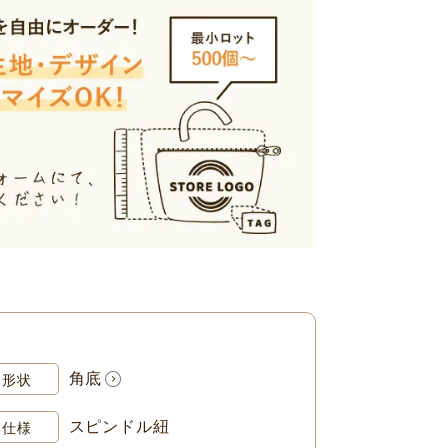
角底
形状
スピンドル紐
仕様