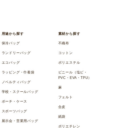
用途から探す
素材から探す
保冷バッグ
不織布
ランドリーバッグ
コットン
エコバッグ
ポリエステル
ラッピング・巾着袋
ビニール（塩ビ・
PVC・EVA・TPU）
ノベルティバッグ
麻
学校・スクールバッグ
フェルト
ポーチ・ケース
合皮
スポーツバッグ
紙袋
展示会・営業用バッグ
ポリエチレン