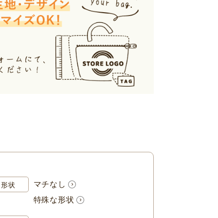
マチなし
形状
特殊な形状