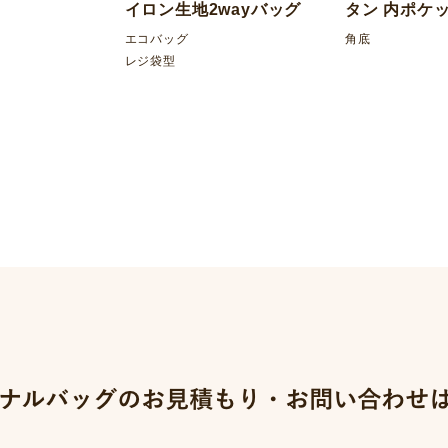
イロン生地2wayバッグ
タン 内ポケ
エコバッグ
角底
レジ袋型