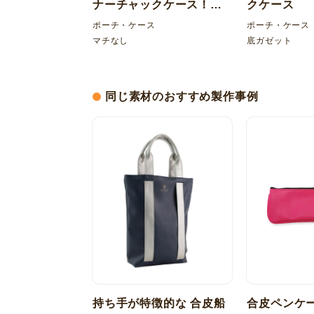
ナーチャックケース！塩
クケース
ビ（PVC）マチなし
ポーチ・ケース
ポーチ・ケース
マチなし
底ガゼット
同じ素材のおすすめ製作事例
持ち手が特徴的な 合皮船
合皮ペンケ