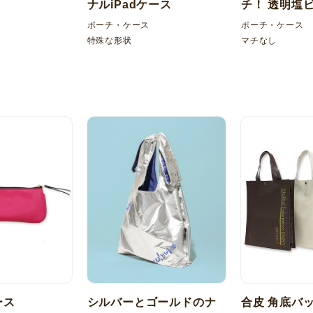
ナルiPadケース
チ！ 透明塩ビ
袋ケース
ポーチ・ケース
ポーチ・ケース
特殊な形状
マチなし
ース
シルバーとゴールドのナ
合皮 角底バ