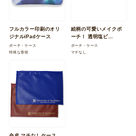
フルカラー印刷のオリ
絵柄の可愛いメイクポ
ジナルiPadケース
ーチ！ 透明塩ビ
（PVC） 平袋ケース
ポーチ・ケース
ポーチ・ケース
特殊な形状
マチなし
合皮 マチなしケース