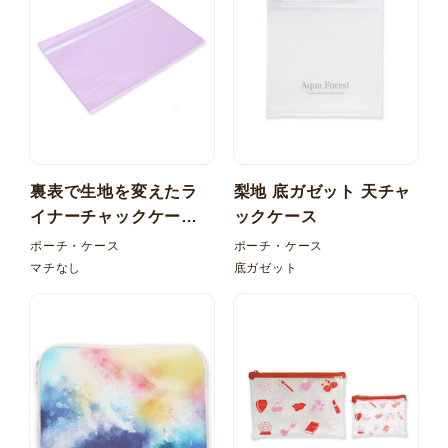
裏表で生地を変えたラ
梨地 底ガゼット 天チャ
イナーチャックケー
ックケース
ス！塩ビ（PVC）マチ
ポーチ・ケース
ポーチ・ケース
なし
マチなし
底ガゼット