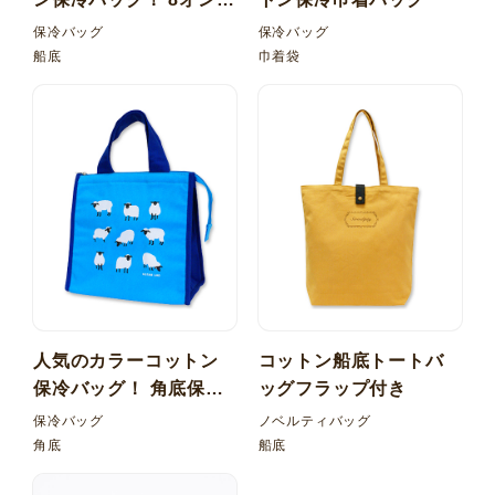
カラー 船底保冷バッグ
保冷バッグ
保冷バッグ
船底
巾着袋
人気のカラーコットン
コットン船底トートバ
保冷バッグ！ 角底保冷
ッグフラップ付き
バッグ
保冷バッグ
ノベルティバッグ
角底
船底