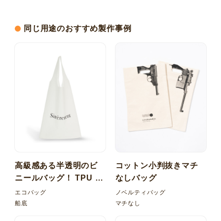
同じ用途のおすすめ製作事例
高級感ある半透明のビ
コットン小判抜きマチ
ニールバッグ！ TPU 梨
なしバッグ
地 マルシェ型バッグ
エコバッグ
ノベルティバッグ
船底
マチなし