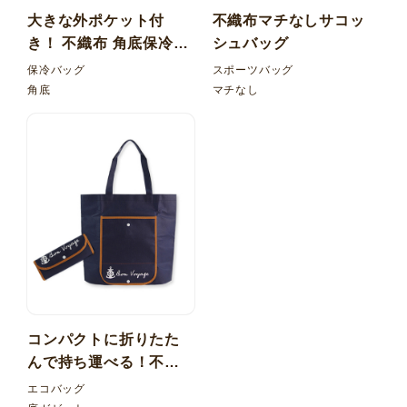
大きな外ポケット付
不織布マチなしサコッ
き！ 不織布 角底保冷バ
シュバッグ
ッグ 内ポケット
保冷バッグ
スポーツバッグ
角底
マチなし
コンパクトに折りたた
んで持ち運べる！不織
布折りたたみバッグ フ
エコバッグ