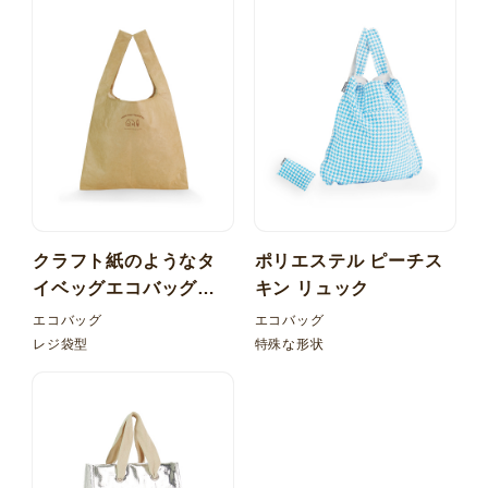
クラフト紙のようなタ
ポリエステル ピーチス
イベッグエコバッグ！
キン リュック
レジ型 内ポケット折り
エコバッグ
エコバッグ
たたみ
レジ袋型
特殊な形状