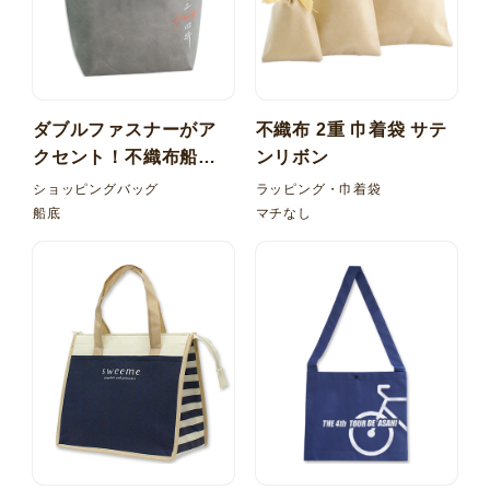
ダブルファスナーがア
不織布 2重 巾着袋 サテ
クセント！不織布船底
ンリボン
バッグ 内ポケット
ショッピングバッグ
ラッピング・巾着袋
船底
マチなし