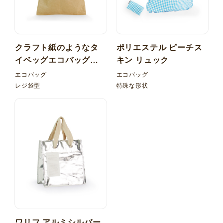
クラフト紙のようなタ
ポリエステル ピーチス
イベッグエコバッグ！
キン リュック
レジ型 内ポケット折り
エコバッグ
エコバッグ
たたみ
レジ袋型
特殊な形状
ワリフ アルミシルバー