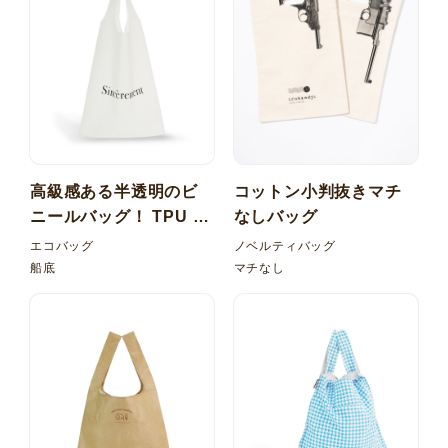
高級感ある半透明のビ
コットン小判抜きマチ
ニールバッグ！ TPU 梨
なしバッグ
地 マルシェ型バッグ
エコバッグ
ノベルティバッグ
船底
マチなし