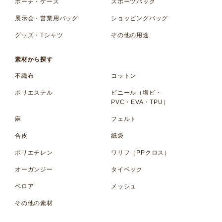
ポーチ・ケース
スポーツバッグ
展示会・営業用バッグ
ショッピングバッグ
グッズ・Tシャツ
その他の用途
素材から探す
不織布
コットン
ポリエステル
ビニール（塩ビ・
PVC・EVA・TPU）
麻
フェルト
合皮
紙袋
ポリエチレン
ワリフ（PPクロス）
オーガンジー
タイベック
ベロア
メッシュ
その他の素材