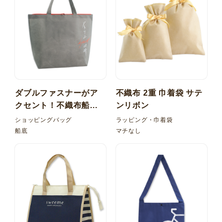
ダブルファスナーがア
不織布 2重 巾着袋 サテ
クセント！不織布船底
ンリボン
バッグ 内ポケット
ショッピングバッグ
ラッピング・巾着袋
船底
マチなし