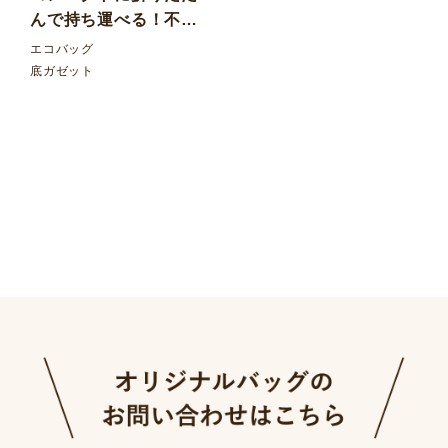
んで持ち運べる！不織
布折りたたみバッグ フ
エコバッグ
ラップ外ポケット
底ガゼット