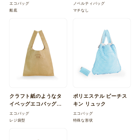
地 マルシェ型バッグ
エコバッグ
ノベルティバッグ
船底
マチなし
クラフト紙のようなタ
ポリエステル ピーチス
イベッグエコバッグ！
キン リュック
レジ型 内ポケット折り
エコバッグ
エコバッグ
たたみ
レジ袋型
特殊な形状