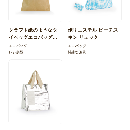
クラフト紙のようなタ
ポリエステル ピーチス
イベッグエコバッグ！
キン リュック
レジ型 内ポケット折り
エコバッグ
エコバッグ
たたみ
レジ袋型
特殊な形状