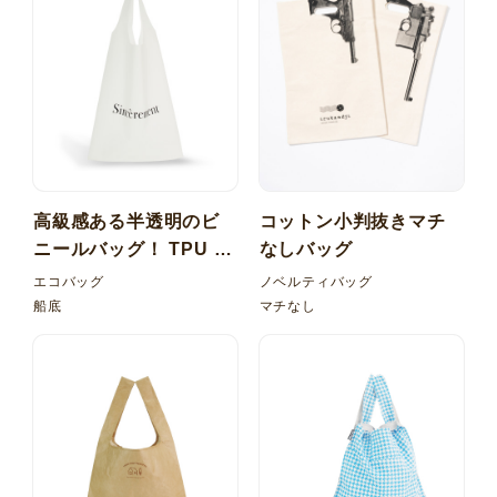
高級感ある半透明のビ
コットン小判抜きマチ
ニールバッグ！ TPU 梨
なしバッグ
地 マルシェ型バッグ
エコバッグ
ノベルティバッグ
船底
マチなし