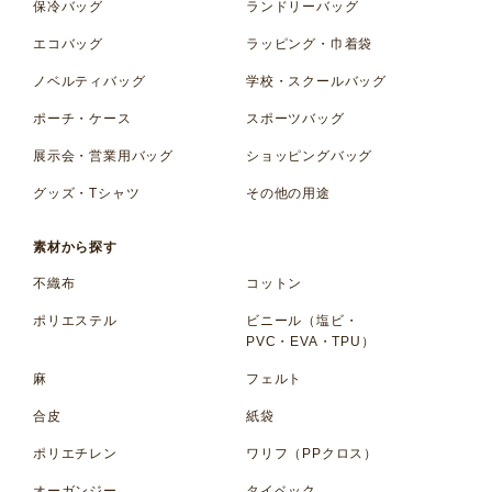
保冷バッグ
ランドリーバッグ
エコバッグ
ラッピング・巾着袋
ノベルティバッグ
学校・スクールバッグ
ポーチ・ケース
スポーツバッグ
展示会・営業用バッグ
ショッピングバッグ
グッズ・Tシャツ
その他の用途
素材から探す
不織布
コットン
ポリエステル
ビニール（塩ビ・
PVC・EVA・TPU）
麻
フェルト
合皮
紙袋
ポリエチレン
ワリフ（PPクロス）
オーガンジー
タイベック