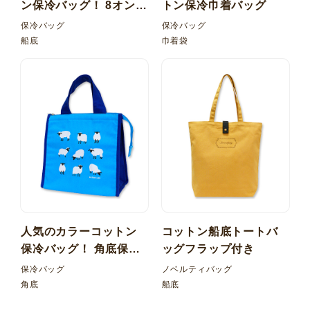
ン保冷バッグ！ 8オンス
トン保冷巾着バッグ
カラー 船底保冷バッグ
保冷バッグ
保冷バッグ
船底
巾着袋
人気のカラーコットン
コットン船底トートバ
保冷バッグ！ 角底保冷
ッグフラップ付き
バッグ
保冷バッグ
ノベルティバッグ
角底
船底