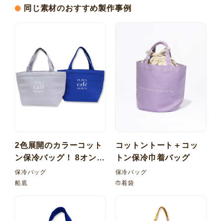
同じ素材のおすすめ製作事例
2色展開のカラーコット
コットントート＋コッ
ン保冷バッグ！ 8オンス
トン保冷巾着バッグ
カラー 船底保冷バッグ
保冷バッグ
保冷バッグ
船底
巾着袋