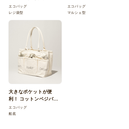
ケット折りたたみエコ
エコバッグ
エコバッグ
バッグ
レジ袋型
マルシェ型
大きなポケットが便
利！ コットンベジバッ
グ
エコバッグ
船底