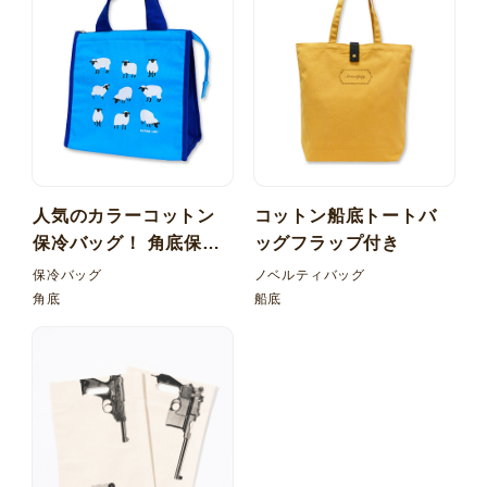
人気のカラーコットン
コットン船底トートバ
保冷バッグ！ 角底保冷
ッグフラップ付き
バッグ
保冷バッグ
ノベルティバッグ
角底
船底