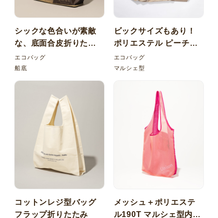
シックな色合いが素敵
ビックサイズもあり！
な、底面合皮折りたた
ポリエステル ピーチス
みエコバッグ
キン エコバッグ ゴムバ
エコバッグ
エコバッグ
ンド
船底
マルシェ型
コットンレジ型バッグ
メッシュ＋ポリエステ
フラップ折りたたみ
ル190T マルシェ型内ポ