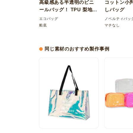
高級感ある半透明のビニ
コットン小
ールバッグ！ TPU 梨地
しバッグ
マルシェ型バッグ
エコバッグ
ノベルティバッ
船底
マチなし
同じ素材のおすすめ製作事例