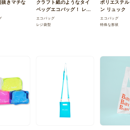
判抜きマチな
クラフト紙のようなタイ
ポリエステル
ベッグエコバッグ！ レジ
ン リュック
型 内ポケット折りたたみ
グ
エコバッグ
エコバッグ
レジ袋型
特殊な形状