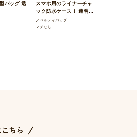
型バッグ 透
スマホ用のライナーチャ
ック防水ケース！ 透明
+カラー塩ビ マチなし
ノベルティバッグ
マチなし