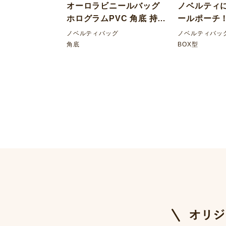
オーロラビニールバッグ
ノベルティ
ホログラムPVC 角底 持ち
ールポーチ！
手 PPベルト
（PVC） 
ノベルティバッグ
ノベルティバッ
角底
BOX型