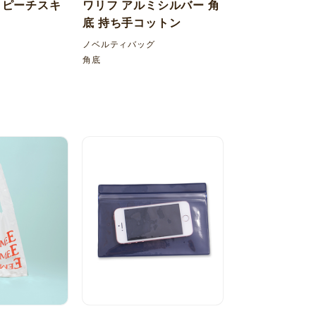
 ピーチスキ
ワリフ アルミシルバー 角
底 持ち手コットン
ノベルティバッグ
角底