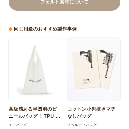
フェルト素材について
同じ用途のおすすめ製作事例
高級感ある半透明のビ
コットン小判抜きマチ
ニールバッグ！ TPU 梨
なしバッグ
地 マルシェ型バッグ
エコバッグ
ノベルティバッグ