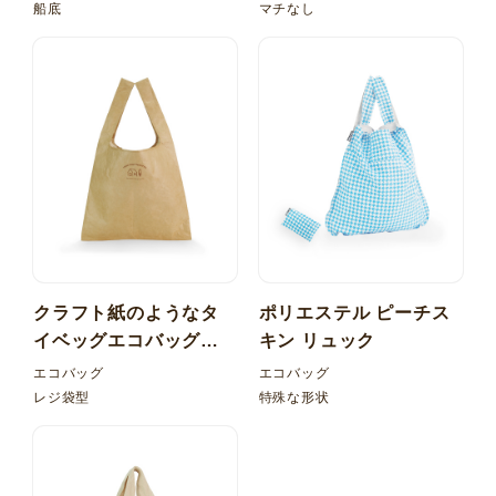
船底
マチなし
クラフト紙のようなタ
ポリエステル ピーチス
イベッグエコバッグ！
キン リュック
レジ型 内ポケット折り
エコバッグ
エコバッグ
たたみ
レジ袋型
特殊な形状