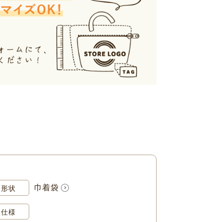
巾着袋
形状
仕様