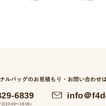
info＠f4d
829-6839
10:00〜18:00）