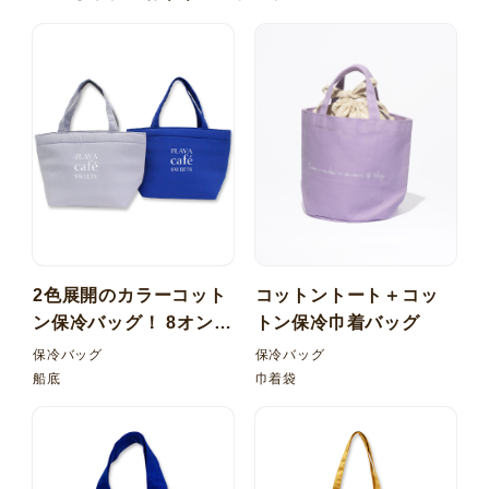
2色展開のカラーコット
コットントート＋コッ
ン保冷バッグ！ 8オンス
トン保冷巾着バッグ
カラー 船底保冷バッグ
保冷バッグ
保冷バッグ
船底
巾着袋