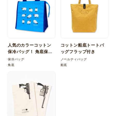
人気のカラーコットン
コットン船底トートバ
保冷バッグ！ 角底保冷
ッグフラップ付き
バッグ
保冷バッグ
ノベルティバッグ
角底
船底