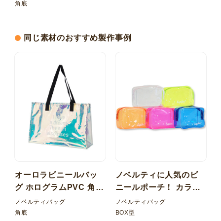
角底
同じ素材のおすすめ製作事例
オーロラビニールバッ
ノベルティに人気のビ
グ ホログラムPVC 角底
ニールポーチ！ カラー
持ち手 PPベルト
塩ビ（PVC） BOX型ポ
ノベルティバッグ
ノベルティバッグ
ーチ
角底
BOX型