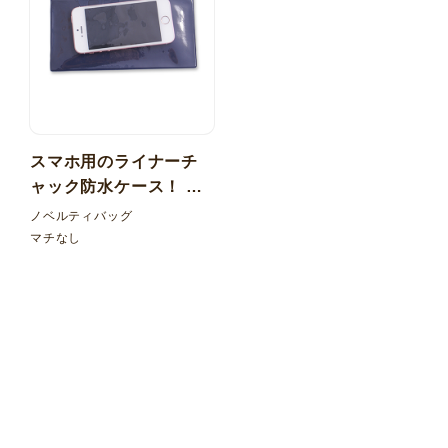
スマホ用のライナーチ
ャック防水ケース！ 透
明+カラー塩ビ マチなし
ノベルティバッグ
マチなし