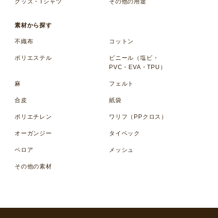
グッズ・Tシャツ
その他の用途
素材から探す
不織布
コットン
ポリエステル
ビニール（塩ビ・
PVC・EVA・TPU）
麻
フェルト
合皮
紙袋
ポリエチレン
ワリフ（PPクロス）
オーガンジー
タイベック
ベロア
メッシュ
その他の素材