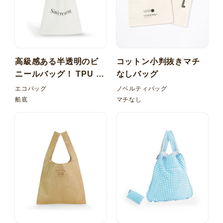
高級感ある半透明のビ
コットン小判抜きマチ
ニールバッグ！ TPU 梨
なしバッグ
地 マルシェ型バッグ
エコバッグ
ノベルティバッグ
船底
マチなし