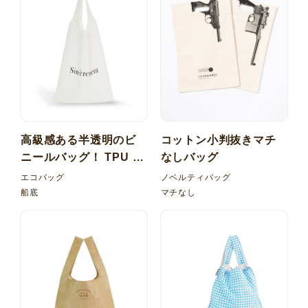
高級感ある半透明のビ
コットン小判抜きマチ
ニールバッグ！ TPU 梨
なしバッグ
地 マルシェ型バッグ
エコバッグ
ノベルティバッグ
船底
マチなし