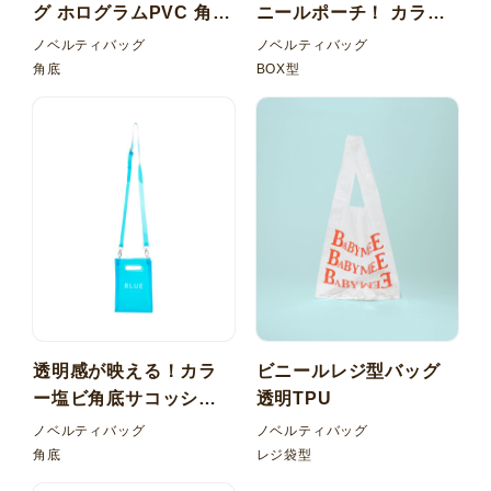
グ ホログラムPVC 角底
ニールポーチ！ カラー
持ち手 PPベルト
塩ビ（PVC） BOX型ポ
ノベルティバッグ
ノベルティバッグ
ーチ
角底
BOX型
透明感が映える！カラ
ビニールレジ型バッグ
ー塩ビ角底サコッシュ
透明TPU
バッグ
ノベルティバッグ
ノベルティバッグ
角底
レジ袋型