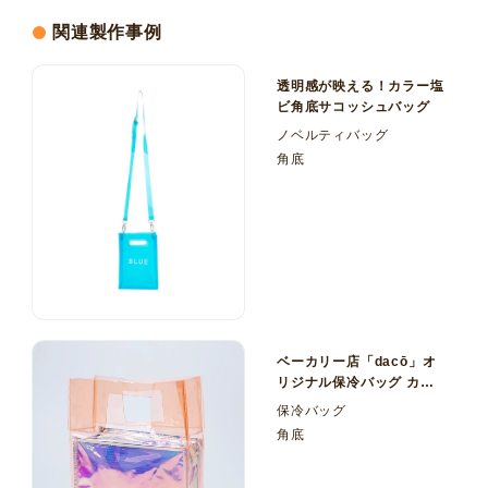
関連製作事例
透明感が映える！カラー塩
ビ角底サコッシュバッグ
ノベルティバッグ
角底
ベーカリー店「dacō」オ
リジナル保冷バッグ カラ
ー塩ビ（PVC）×ホログラ
保冷バッグ
ムPVCの2層仕立て！
角底