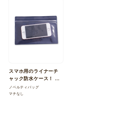
スマホ用のライナーチ
ャック防水ケース！ 透
明+カラー塩ビ マチなし
ノベルティバッグ
マチなし