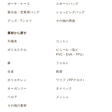
ポーチ・ケース
スポーツバッグ
展示会・営業用バッグ
ショッピングバッグ
グッズ・Tシャツ
その他の用途
素材から探す
不織布
コットン
ポリエステル
ビニール（塩ビ・
PVC・EVA・TPU）
麻
フェルト
合皮
紙袋
ポリエチレン
ワリフ（PPクロス）
オーガンジー
タイベック
ベロア
メッシュ
その他の素材